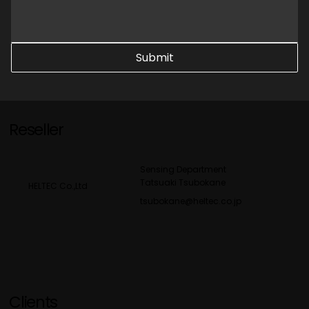
Submit
Reseller
Sensing Department
Tatsuaki Tsubokane
HELTEC Co.,Ltd
tsubokane@heltec.co.jp
Clients