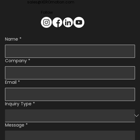
sales@XEROmotion.com
Follow
Name
*
Company
*
Email
*
Inquiry Type
*
Message
*