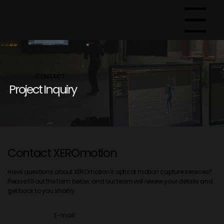
Menu
CONTACT
Project Inquiry
Contact XEROmotion
Have questions about XEROmotion's optical motion capture services?
Please fill out the form below, and our team will review your details and
get back to you shortly.
E-mail