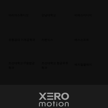
​아리아스튜디오
강남대학교
비에스미디어
포항공대 기계공학과
카본식스
에스소프트
조선대학교 IT융합공
조선대학교 항공우주
메지컬플레이
학과
학과